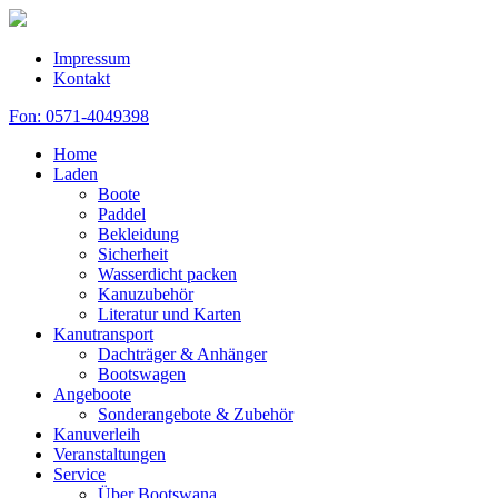
Impressum
Kontakt
Fon: 0571-4049398
Home
Laden
Boote
Paddel
Bekleidung
Sicherheit
Wasserdicht packen
Kanuzubehör
Literatur und Karten
Kanutransport
Dachträger & Anhänger
Bootswagen
Angeboote
Sonderangebote & Zubehör
Kanuverleih
Veranstaltungen
Service
Über Bootswana