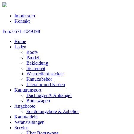
Impressum
Kontakt
Fon: 0571-4049398
Home
Laden
Boote
Paddel
Bekleidung
Sicherheit
Wasserdicht packen
Kanuzubehör
Literatur und Karten
Kanutransport
Dachträger & Anhänger
Bootswagen
Angeboote
Sonderangebote & Zubehör
Kanuverleih
Veranstaltungen
Service
Über Bootswana