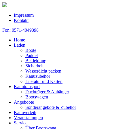
Impressum
Kontakt
Fon: 0571-4049398
Home
Laden
Boote
Paddel
Bekleidung
Sicherheit
Wasserdicht packen
Kanuzubehör
Literatur und Karten
Kanutransport
Dachträger & Anhänger
Bootswagen
Angeboote
Sonderangebote & Zubehör
Kanuverleih
Veranstaltungen
Service
Über Bootswana