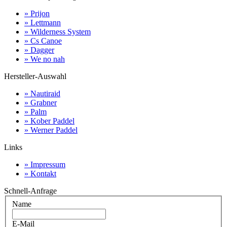
» Prijon
» Lettmann
» Wilderness System
» Cs Canoe
» Dagger
» We no nah
Hersteller-Auswahl
» Nautiraid
» Grabner
» Palm
» Kober Paddel
» Werner Paddel
Links
» Impressum
» Kontakt
Schnell-Anfrage
Name
E-Mail