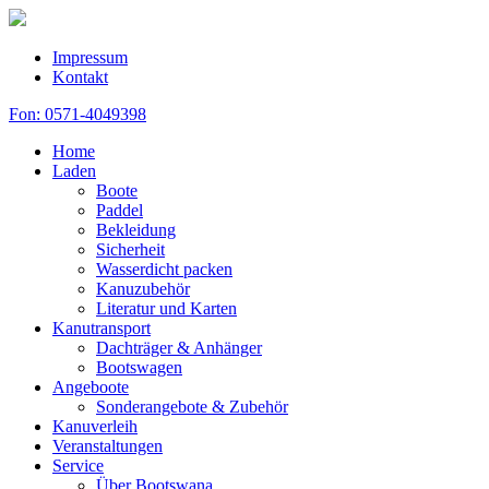
Impressum
Kontakt
Fon: 0571-4049398
Home
Laden
Boote
Paddel
Bekleidung
Sicherheit
Wasserdicht packen
Kanuzubehör
Literatur und Karten
Kanutransport
Dachträger & Anhänger
Bootswagen
Angeboote
Sonderangebote & Zubehör
Kanuverleih
Veranstaltungen
Service
Über Bootswana